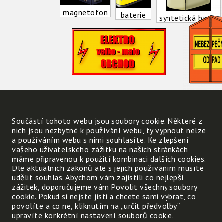
magnetofon
baterie
syntetická barva
elektroobchod
nebez
Součástí tohoto webu jsou soubory cookie. Některé z
nich jsou nezbytné k používání webu, ty vypnout nelze
a používáním webu s nimi souhlasíte. Ke zlepšení
vašeho uživatelského zážitku na našich stránkách
máme připravenou k použití kombinaci dalších cookies.
Napiš příklady dalších
Dle aktuálních zákonů ale s jejich používáním musíte
nebezpečných odpadů
udělit souhlas. Abychom vám zajistili co nejlepší
zážitek, doporučujeme vám Povolit všechny soubory
cookie. Pokud si nejste jisti a chcete sami vybrat, co
Víš, kam s nimi? Uveď jednu
povolíte a co ne, kliknutím na „určit předvolby“
z možností: na sběrný dvůr
upravíte konkrétní nastavení souborů cookie.