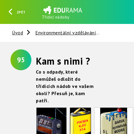
ZPĚT
Třídící nádoby
HLEDAT
REGISTROVAT
PŘIHLÁSIT SE
Úvod
Environmentální vzdělávání
Věci kolem 
Kam s nimi ?
95
Co s odpady, které
nemůžeš odložit do
třídících nádob ve vašem
okolí? Přesuň je, kam
patří.