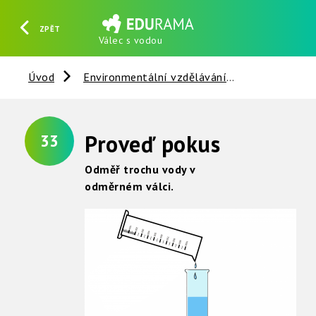
ZPĚT
Válec s vodou
HLEDAT
REGISTROVAT
PŘIHLÁSIT SE
Úvod
Environmentální vzdělávání
Věci kolem 
Proveď pokus
33
Odměř trochu vody v
odměrném válci.