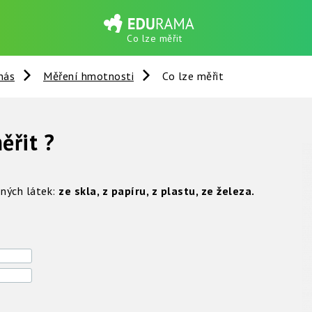
Co lze měřit
nás
Měření hmotnosti
Co lze měřit
ěřit ?
zných látek:
ze skla, z papíru, z plastu, ze železa.