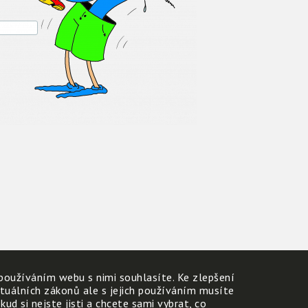
používáním webu s nimi souhlasíte. Ke zlepšení
ktuálních zákonů ale s jejich používáním musíte
d si nejste jisti a chcete sami vybrat, co