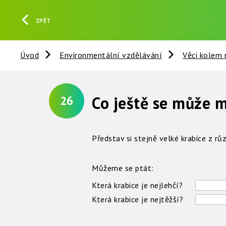
ZPĚT
Úvod
Environmentální vzdělávání
Věci kolem 
Co ještě se může m
26
Představ si stejně velké krabice z rů
Můžeme se ptát:
Která krabice je nejlehčí?
Která krabice je nejtěžší?