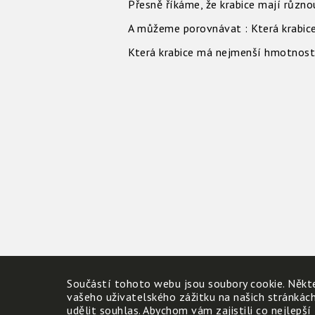
Přesně říkáme, že krabice mají různ
A můžeme porovnávat : Která krabi
Která krabice má nejmenší hmotno
Součástí tohoto webu jsou soubory cookie. Někte
vašeho uživatelského zážitku na našich stránkác
udělit souhlas. Abychom vám zajistili co nejlepší