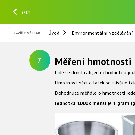
ZPĚT
Úvod
Environmentální vzdělávání
ZAVŘÍT VÝKLAD
Měření hmotnosti
7
Lidé se domluvili, že dohodnutou
jed
Hmotnost věcí a látek se zjišťuje t
Dohodnuté měřidlo o hmotnosti jeden
Jednotka 1000x menší
je
1 gram (g