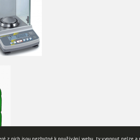
ré z nich jsou nezbytné k používání webu, ty vypnout nelze a 