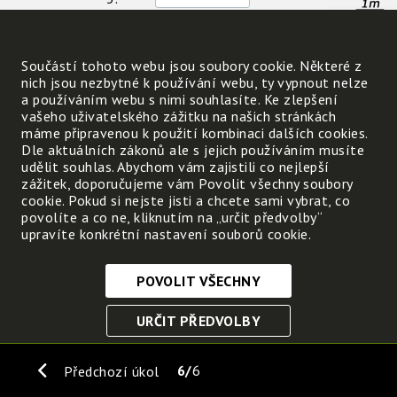
4.
Příklad:
Součástí tohoto webu jsou soubory cookie. Některé z
nich jsou nezbytné k používání webu, ty vypnout nelze
a používáním webu s nimi souhlasíte. Ke zlepšení
vašeho uživatelského zážitku na našich stránkách
máme připravenou k použití kombinaci dalších cookies.
Dle aktuálních zákonů ale s jejich používáním musíte
udělit souhlas. Abychom vám zajistili co nejlepší
zážitek, doporučujeme vám Povolit všechny soubory
cookie. Pokud si nejste jisti a chcete sami vybrat, co
povolíte a co ne, kliknutím na „určit předvolby“
upravíte konkrétní nastavení souborů cookie.
POVOLIT VŠECHNY
Nezbytně nutné cookies
URČIT PŘEDVOLBY
Tyto soubory cookie jsou nezbytné, abyste se mohli
pohybovat po webových stránkách a využívat jejich
ULOŽIT NEZBYTNÉ
funkce. Bez těchto cookies by webové stránky
6
6
Předchozí úkol
nefungovali, proto je nelze vypnout.