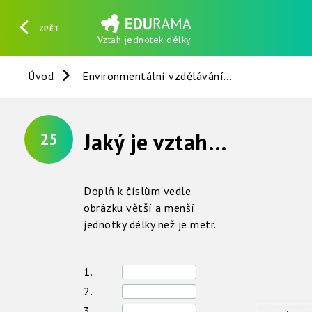
ZPĚT
Vztah jednotek délky
HLEDAT
REGISTROVAT
PŘIHLÁSIT SE
Úvod
Environmentální vzdělávání
Věci kolem 
Jaký je vztah mezi jednotkami délky ?
25
Doplň k číslům vedle
obrázku větší a menší
jednotky délky než je metr.
1.
2.
3.