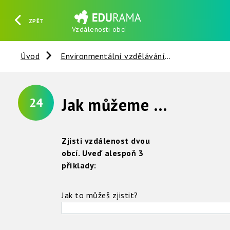
ZPĚT
Vzdálenosti obcí
HLEDAT
REGISTROVAT
PŘIHLÁSIT SE
Úvod
Environmentální vzdělávání
Věci kolem 
Jak můžeme některé délky zjistit ?
24
Zjisti vzdálenost dvou
obcí. Uveď alespoň 3
příklady:
Jak to můžeš zjistit?