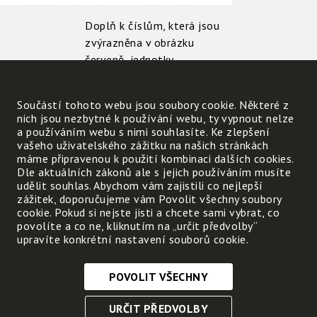
Doplň k číslům, která jsou
zvýrazněna v obrázku
červeně, jednotky
času větší a menší než je
základní jednotka - sekunda.
Součástí tohoto webu jsou soubory cookie. Některé z
nich jsou nezbytné k používání webu, ty vypnout nelze
a používáním webu s nimi souhlasíte. Ke zlepšení
vašeho uživatelského zážitku na našich stránkách
1:
máme připravenou k použití kombinaci dalších cookies.
2:
Dle aktuálních zákonů ale s jejich používáním musíte
udělit souhlas. Abychom vám zajistili co nejlepší
3:
zážitek, doporučujeme vám Povolit všechny soubory
cookie. Pokud si nejste jisti a chcete sami vybrat, co
povolíte a co ne, kliknutím na „určit předvolby“
upravíte konkrétní nastavení souborů cookie.
Jak dlouho ti trvá cesta do
školy? Cesta do školy trvá
POVOLIT VŠECHNY
Nezbytně nutné cookies
URČIT PŘEDVOLBY