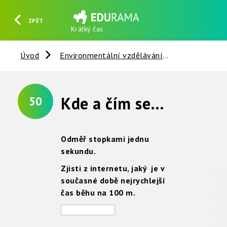
ZPĚT
Krátký čas
HLEDAT
REGISTROVAT
PŘIHLÁSIT SE
Úvod
Environmentální vzdělávání
Věci kolem 
Kde a čím se měří krátký čas ?
50
Odměř stopkami jednu
sekundu.
Zjisti z internetu, jaký je v
současné době nejrychlejší
čas běhu na 100 m.