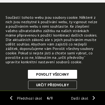
Součástí tohoto webu jsou soubory cookie. Některé z
nich jsou nezbytné k používání webu, ty vypnout nelze
a používáním webu s nimi souhlasíte. Ke zlepšení
vašeho uživatelského zážitku na našich stránkách
máme připravenou k použití kombinaci dalších cookies.
Dle aktuálních zákonů ale s jejich používáním musíte
udělit souhlas. Abychom vám zajistili co nejlepší
zážitek, doporučujeme vám Povolit všechny soubory
cookie. Pokud si nejste jisti a chcete sami vybrat, co
povolíte a co ne, kliknutím na „určit předvolby“
upravíte konkrétní nastavení souborů cookie.
POVOLIT VŠECHNY
Nezbytně nutné cookies
URČIT PŘEDVOLBY
Tyto soubory cookie jsou nezbytné, abyste se mohli
pohybovat po webových stránkách a využívat jejich
ULOŽIT NEZBYTNÉ
funkce. Bez těchto cookies by webové stránky
6
8
Předchozí úkol
Další úkol
nefungovali, proto je nelze vypnout.