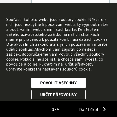
- a chceš si koupit kapesníčky. V čem jsou?
Součástí tohoto webu jsou soubory cookie. Některé z
nich jsou nezbytné k používání webu, ty vypnout nelze
a používáním webu s nimi souhlasíte. Ke zlepšení
vašeho uživatelského zážitku na našich stránkách
máme připravenou k použití kombinaci dalších cookies.
Od čeho je odvozeno slovo obal?
Dle aktuálních zákonů ale s jejich používáním musíte
udělit souhlas. Abychom vám zajistili co nejlepší
zážitek, doporučujeme vám Povolit všechny soubory
Proč jsou různé výrobky v obalech?
cookie. Pokud si nejste jisti a chcete sami vybrat, co
povolíte a co ne, kliknutím na „určit předvolby“
upravíte konkrétní nastavení souborů cookie.
Co si lidé obvykle přinášejí do obchodu na ná
POVOLIT VŠECHNY
Nezbytně nutné cookies
URČIT PŘEDVOLBY
Tyto soubory cookie jsou nezbytné, abyste se mohli
pohybovat po webových stránkách a využívat jejich
ULOŽIT NEZBYTNÉ
funkce. Bez těchto cookies by webové stránky
1
4
Další úkol
nefungovali, proto je nelze vypnout.