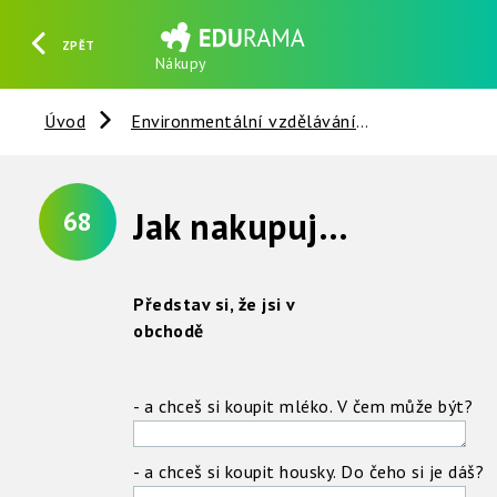
ZPĚT
Nákupy
HLEDAT
REGISTROVAT
PŘIHLÁSIT SE
Úvod
Environmentální vzdělávání
Věci kolem 
Jak nakupuješ ?
68
Představ si, že jsi v
obchodě
- a chceš si koupit mléko. V čem může být?
- a chceš si koupit housky. Do čeho si je dáš?