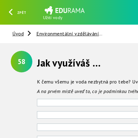
ZPĚT
Užití vody
HLEDAT
REGISTROVAT
PŘIHLÁSIT SE
Úvod
Environmentální vzdělávání
Věci kolem 
Jak využíváš vodu?
58
K čemu všemu je voda nezbytná pro tebe? Uve
A na prvém místě uveď to, co je podmínkou tvého