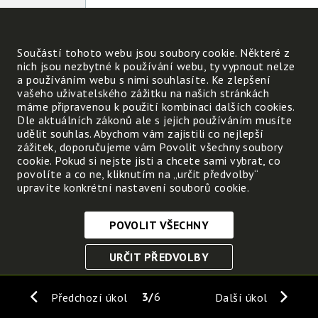
Součástí tohoto webu jsou soubory cookie. Některé z
nich jsou nezbytné k používání webu, ty vypnout nelze
a používáním webu s nimi souhlasíte. Ke zlepšení
vašeho uživatelského zážitku na našich stránkách
máme připravenou k použití kombinaci dalších cookies.
Dle aktuálních zákonů ale s jejich používáním musíte
udělit souhlas. Abychom vám zajistili co nejlepší
zážitek, doporučujeme vám Povolit všechny soubory
cookie. Pokud si nejste jisti a chcete sami vybrat, co
povolíte a co ne, kliknutím na „určit předvolby“
upravíte konkrétní nastavení souborů cookie.
POVOLIT VŠECHNY
Nezbytně nutné cookies
URČIT PŘEDVOLBY
Tyto soubory cookie jsou nezbytné, abyste se mohli
pohybovat po webových stránkách a využívat jejich
ULOŽIT NEZBYTNÉ
funkce. Bez těchto cookies by webové stránky
3
6
Předchozí úkol
Další úkol
nefungovali, proto je nelze vypnout.