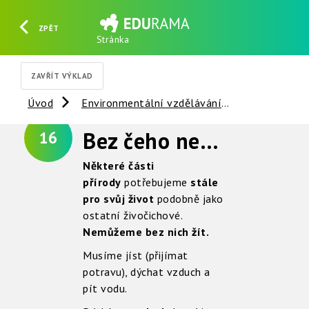
ZPĚT
Stránka
HLEDAT
REGISTROVAT
PŘIHLÁSIT SE
ZAVŘÍT VÝKLAD
Úvod
Environmentální vzdělávání
Věci kolem 
Bez čeho nemůžeme žít
16
Některé části
přírody
potřebujeme
stále
pro svůj život
podobně jako
ostatní živočichové.
Nemůžeme bez nich žít.
Musíme jíst (přijímat
potravu), dýchat vzduch a
pít vodu.