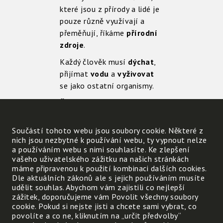
které jsou z přírody a lidé je
pouze různě využívají a
přeměňují, říkáme
přírodní
zdroje
.
Každý člověk musí
dýchat
,
přijímat
vodu
a
vyživovat
se jako ostatní organismy.
Člověk nemůže žít bez
přírody,
je její součástí.
Součástí tohoto webu jsou soubory cookie. Některé z
nich jsou nezbytné k používání webu, ty vypnout nelze
a používáním webu s nimi souhlasíte. Ke zlepšení
vašeho uživatelského zážitku na našich stránkách
máme připravenou k použití kombinaci dalších cookies.
Dle aktuálních zákonů ale s jejich používáním musíte
udělit souhlas. Abychom vám zajistili co nejlepší
zážitek, doporučujeme vám Povolit všechny soubory
cookie. Pokud si nejste jisti a chcete sami vybrat, co
povolíte a co ne, kliknutím na „určit předvolby“