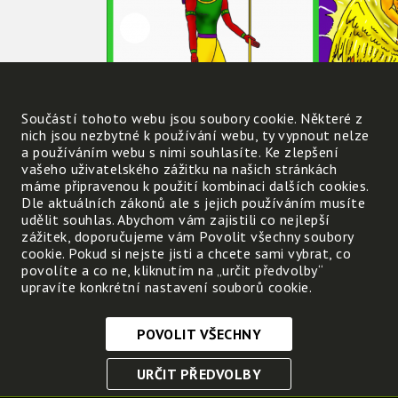
Součástí tohoto webu jsou soubory cookie. Některé z
nich jsou nezbytné k používání webu, ty vypnout nelze
a používáním webu s nimi souhlasíte. Ke zlepšení
vašeho uživatelského zážitku na našich stránkách
máme připravenou k použití kombinaci dalších cookies.
Obrázek 1:
Dle aktuálních zákonů ale s jejich používáním musíte
udělit souhlas. Abychom vám zajistili co nejlepší
zážitek, doporučujeme vám Povolit všechny soubory
Obrázke 2:
cookie. Pokud si nejste jisti a chcete sami vybrat, co
povolíte a co ne, kliknutím na „určit předvolby“
upravíte konkrétní nastavení souborů cookie.
Obrázek 3:
POVOLIT VŠECHNY
Nezbytně nutné cookies
URČIT PŘEDVOLBY
Tyto soubory cookie jsou nezbytné, abyste se mohli