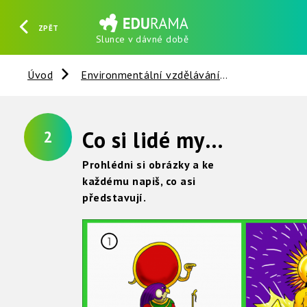
ZPĚT
Slunce v dávné době
HLEDAT
REGISTROVAT
PŘIHLÁSIT SE
Úvod
Environmentální vzdělávání
Slunce - Ze
Co si lidé mysleli o Slunci v dávné době ?
2
Prohlédni si obrázky a ke
každému napiš, co asi
představují.