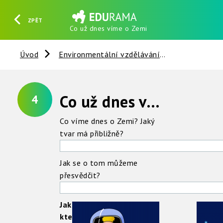
ZPĚT
Co už dnes víme o Zemi
HLEDAT
REGISTROVAT
PŘIHLÁSIT SE
Úvod
Environmentální vzdělávání
Slunce - Ze
Co už dnes víme o Zemi
4
Co víme dnes o Zemi? Jaký
tvar má přibližně?
Jak se o tom můžeme
přesvědčit?
Jak se jmenuje model,
kterým se znázorňuje