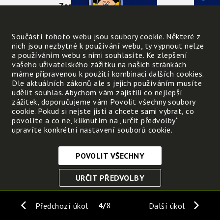
Země?
Nevíš-li, sestav slovo: 1)
přehoď 2.a 3. písmeno slova
Součástí tohoto webu jsou soubory cookie. Některé z
nich jsou nezbytné k používání webu, ty vypnout nelze
gól, 2) přidej anglicky
a používáním webu s nimi souhlasíte. Ke zlepšení
autobus
vašeho uživatelského zážitku na našich stránkách
máme připravenou k použití kombinaci dalších cookies.
Dle aktuálních zákonů ale s jejich používáním musíte
udělit souhlas. Abychom vám zajistili co nejlepší
zážitek, doporučujeme vám Povolit všechny soubory
cookie. Pokud si nejste jisti a chcete sami vybrat, co
povolíte a co ne, kliknutím na „určit předvolby“
upravíte konkrétní nastavení souborů cookie.
POVOLIT VŠECHNY
Nezbytně nutné cookies
URČIT PŘEDVOLBY
Tyto soubory cookie jsou nezbytné, abyste se mohli
pohybovat po webových stránkách a využívat jejich
ULOŽIT NEZBYTNÉ
funkce. Bez těchto cookies by webové stránky
4
8
Předchozí úkol
Další úkol
nefungovali, proto je nelze vypnout.