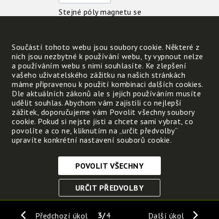
Stejné póly magnetu se
Součástí tohoto webu jsou soubory cookie. Některé z
nich jsou nezbytné k používání webu, ty vypnout nelze
a používáním webu s nimi souhlasíte. Ke zlepšení
Vezmi 2 magnetky a zkus,
vašeho uživatelského zážitku na našich stránkách
jak na sebe působí. Potom
máme připravenou k použití kombinaci dalších cookies.
přidej magnetky na jedné
Dle aktuálních zákonů ale s jejich používáním musíte
udělit souhlas. Abychom vám zajistili co nejlepší
straně
a vyvoď závěr:
zážitek, doporučujeme vám Povolit všechny soubory
cookie. Pokud si nejste jisti a chcete sami vybrat, co
povolíte a co ne, kliknutím na „určit předvolby“
Čím je magnet silnější,
upravíte konkrétní nastavení souborů cookie.
.
POVOLIT VŠECHNY
Nezbytně nutné cookies
URČIT PŘEDVOLBY
Tyto soubory cookie jsou nezbytné, abyste se mohli
pohybovat po webových stránkách a využívat jejich
ULOŽIT NEZBYTNÉ
funkce. Bez těchto cookies by webové stránky
3
4
Předchozí úkol
Další úkol