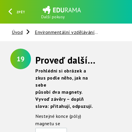
ZPĚT
Další pokusy
HLEDAT
REGISTROVAT
PŘIHLÁSIT SE
Úvod
Environmentální vzdělávání
Slunce - Ze
Proveď další pokusy pro poznání magnetu
19
Prohlédni si obrázek a
zkus podle něho, jak na
sebe
působí dva magnety.
Vyvoď závěry –
doplň
slova: přitahují, odpuzují.
Nestejné konce (póly)
magnetu se