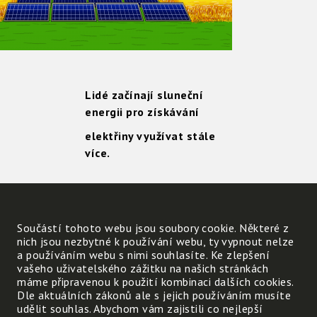
Lidé začínají sluneční
energii pro získávání
elektřiny využívat stále
více.
Podívej se na obrázek a
usuď, jestli zřízení
Součástí tohoto webu jsou soubory cookie. Některé z
nich jsou nezbytné k používání webu, ty vypnout nelze
takové elektrárny na
a používáním webu s nimi souhlasíte. Ke zlepšení
úrodném poli je správné.
vašeho uživatelského zážitku na našich stránkách
máme připravenou k použití kombinaci dalších cookies.
Dle aktuálních zákonů ale s jejich používáním musíte
udělit souhlas. Abychom vám zajistili co nejlepší