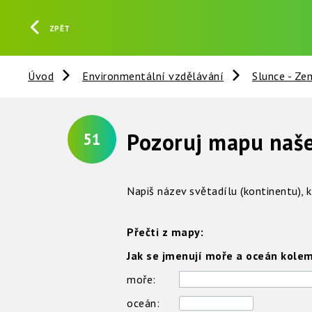
ZPĚT
Úvod
Environmentální vzdělávání
Slunce - Ze
Pozoruj mapu naš
51
Napiš název světadílu (kontinentu), 
Přečti z mapy:
Jak se jmenují moře a oceán kolem
moře:
oceán: