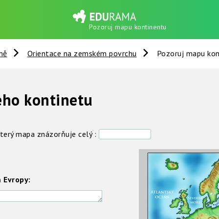
Pozoruj mapu kontinentu
mě
Orientace na zemském povrchu
Pozoruj mapu kon
eho kontinetu
který mapa znázorňuje celý :
 Evropy: