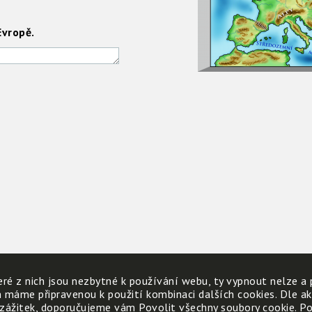
Evropě.
ré z nich jsou nezbytné k používání webu, ty vypnout nelze a 
h máme připravenou k použití kombinaci dalších cookies. Dle a
 zážitek, doporučujeme vám Povolit všechny soubory cookie. Poku