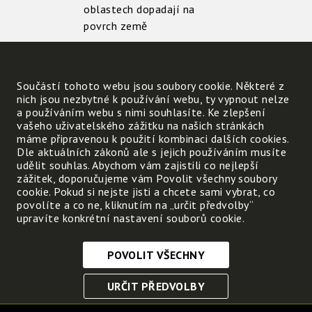
oblastech dopadají na
povrch země
šikmo
kolmo
U nás dopadají takové
Součástí tohoto webu jsou soubory cookie. Některé z
nich jsou nezbytné k používání webu, ty vypnout nelze
paprsky na povrch země
a používáním webu s nimi souhlasíte. Ke zlepšení
vašeho uživatelského zážitku na našich stránkách
v poledne
navečer
máme připravenou k použití kombinaci dalších cookies.
Dle aktuálních zákonů ale s jejich používáním musíte
Takové sluneční paprsky
udělit souhlas. Abychom vám zajistili co nejlepší
povrch země příliš
zážitek, doporučujeme vám Povolit všechny soubory
cookie. Pokud si nejste jisti a chcete sami vybrat, co
zahřívají
nezahřívají
povolíte a co ne, kliknutím na „určit předvolby“
upravíte konkrétní nastavení souborů cookie.
Co je nejčastěji na povrchu Země v těchto ob
POVOLIT VŠECHNY
Nezbytně nutné cookies
URČIT PŘEDVOLBY
Tyto soubory cookie jsou nezbytné, abyste se mohli
pohybovat po webových stránkách a využívat jejich