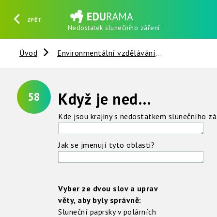
ZPĚT
Nedostatek slunečního záření
HLEDAT
REGISTROVAT
PŘIHLÁSIT SE
Úvod
Environmentální vzdělávání
Slunce - Ze
Když je nedostatek slunečního záření
58
Kde jsou krajiny s nedostatkem slunečního zá
Jak se jmenují tyto oblasti?
Vyber ze dvou slov a uprav
věty, aby byly správně:
Sluneční paprsky v polárních