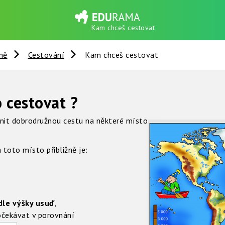
Kam chceš cestovat
mě
Cestování
Kam chceš cestovat
o cestovat ?
nit dobrodružnou cestu na některé místo
 toto místo přibližně je:
dle výšky usuď
,
očekávat v porovnání