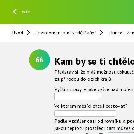
ZPĚT
Úvod
Environmentální vzdělávání
Slunce - Ze
Kam by se ti chtěl
66
Představ si, že máš možnost uskuteč
za přírodou do cizích krajů.
Vyčti z mapy, v jaké výšce nad mořem
Ve kterém měsíci chceš cestovat?
Podle vzdálenosti od rovníku a po
jakou teplotu prostředí tam můžeš 