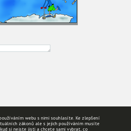
používáním webu s nimi souhlasíte. Ke zlepšení
ktuálních zákonů ale s jejich používáním musíte
d si nejste jisti a chcete sami vybrat, co