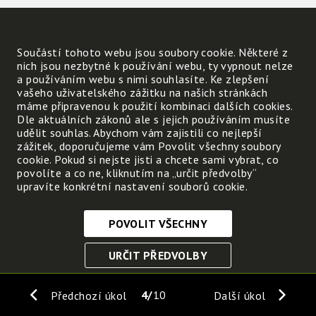
Součástí tohoto webu jsou soubory cookie. Některé z
nich jsou nezbytné k používání webu, ty vypnout nelze
a používáním webu s nimi souhlasíte. Ke zlepšení
vašeho uživatelského zážitku na našich stránkách
máme připravenou k použití kombinaci dalších cookies.
Dle aktuálních zákonů ale s jejich používáním musíte
udělit souhlas. Abychom vám zajistili co nejlepší
zážitek, doporučujeme vám Povolit všechny soubory
cookie. Pokud si nejste jisti a chcete sami vybrat, co
povolíte a co ne, kliknutím na „určit předvolby“
upravíte konkrétní nastavení souborů cookie.
POVOLIT VŠECHNY
Nezbytně nutné cookies
URČIT PŘEDVOLBY
Tyto soubory cookie jsou nezbytné, abyste se mohli
pohybovat po webových stránkách a využívat jejich
ULOŽIT NEZBYTNÉ
funkce. Bez těchto cookies by webové stránky
4
10
Předchozí úkol
Další úkol
nefungovali, proto je nelze vypnout.