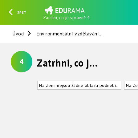
ZPĚT
Zatrhni, co je správně 4
HLEDAT
REGISTROVAT
PŘIHLÁSIT SE
Úvod
Environmentální vzdělávání
Slunce - Ze
Zatrhni, co je správně :
4
Na Zemi nejsou žádné oblasti podnebí.
Na Ze