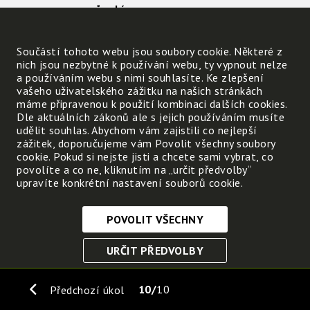
způsobí.
změny v prostředí
Součástí tohoto webu jsou soubory cookie. Některé z
nich jsou nezbytné k používání webu, ty vypnout nelze
a používáním webu s nimi souhlasíte. Ke zlepšení
vašeho uživatelského zážitku na našich stránkách
máme připravenou k použití kombinaci dalších cookies.
Dle aktuálních zákonů ale s jejich používáním musíte
udělit souhlas. Abychom vám zajistili co nejlepší
zážitek, doporučujeme vám Povolit všechny soubory
cookie. Pokud si nejste jisti a chcete sami vybrat, co
povolíte a co ne, kliknutím na „určit předvolby“
upravíte konkrétní nastavení souborů cookie.
POVOLIT VŠECHNY
Nezbytně nutné cookies
URČIT PŘEDVOLBY
Tyto soubory cookie jsou nezbytné, abyste se mohli
pohybovat po webových stránkách a využívat jejich
ULOŽIT NEZBYTNÉ
funkce. Bez těchto cookies by webové stránky
10
10
Předchozí úkol
nefungovali, proto je nelze vypnout.