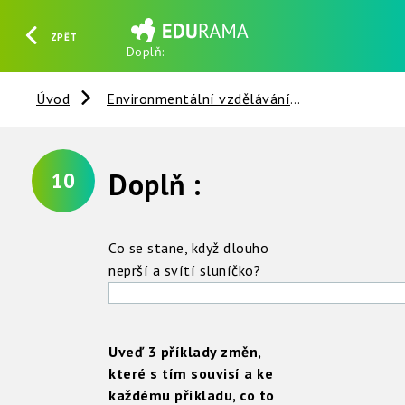
ZPĚT
Doplň:
HLEDAT
REGISTROVAT
PŘIHLÁSIT SE
Úvod
Environmentální vzdělávání
Slunce - Ze
Doplň :
10
Co se stane, když dlouho
neprší a svítí sluníčko?
Uveď 3 příklady změn,
které s tím souvisí a ke
každému příkladu, co to