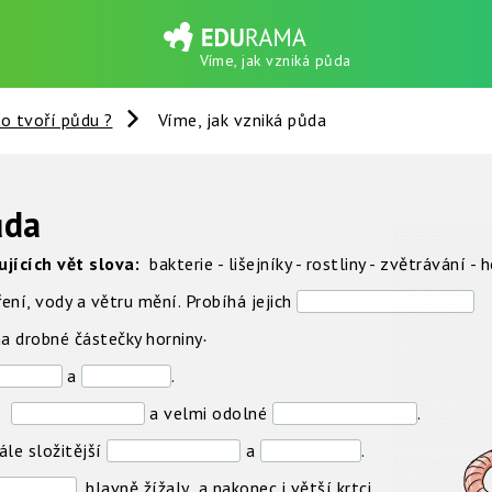
Víme, jak vzniká půda
o tvoří půdu ?
Víme, jak vzniká půda
ůda
jících vět slova:
bakterie - lišejníky - rostliny - zvětrávání -
ní, vody a větru mění. Probíhá jejich
.
a drobné částečky horniny
a
.
 -
a velmi odolné
.
ále složitější
a
.
, hlavně žížaly a nakonec i větší krtci.