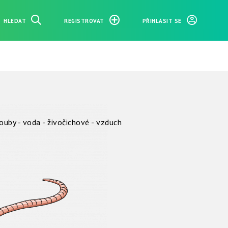
HLEDAT
REGISTROVAT
PŘIHLÁSIT SE
 houby - voda - živočichové - vzduch