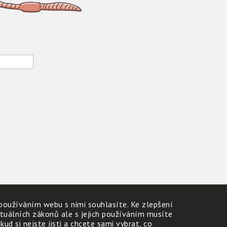
používáním webu s nimi souhlasíte. Ke zlepšení
ktuálních zákonů ale s jejich používáním musíte
d si nejste jisti a chcete sami vybrat, co