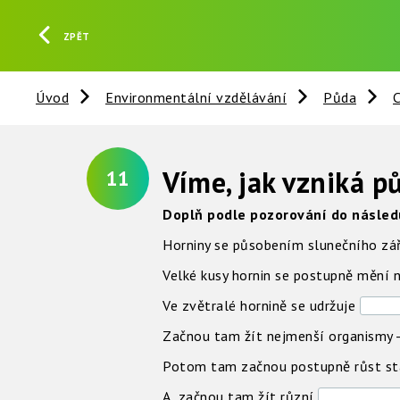
ZPĚT
Úvod
Environmentální vzdělávání
Půda
C
Víme, jak vzniká p
11
Doplň podle pozorování do následu
Horniny se působením slunečního záře
Velké kusy hornin se postupně mění n
Ve zvětralé hornině se udržuje
Začnou tam žít nejmenší organismy
Potom tam začnou postupně růst
st
A začnou tam žít různí