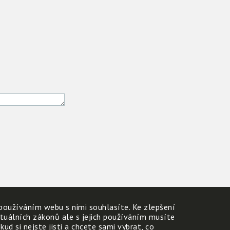
používáním webu s nimi souhlasíte. Ke zlepšení
ktuálních zákonů ale s jejich používáním musíte
d si nejste jisti a chcete sami vybrat, co