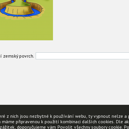
í zemský povrch.
ré z nich jsou nezbytné k používání webu, ty vypnout nelze a 
h máme připravenou k použití kombinaci dalších cookies. Dle a
 zážitek, doporučujeme vám Povolit všechny soubory cookie. Poku