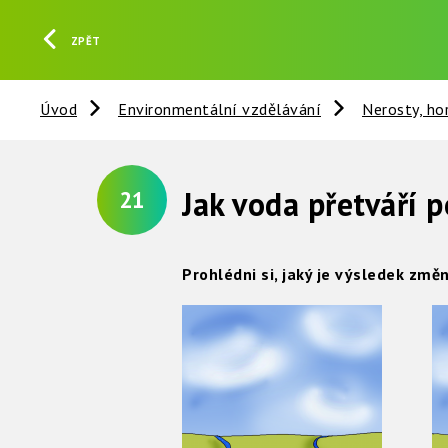
ZPĚT
Úvod
Environmentální vzdělávání
Nerosty, ho
Jak voda přetváří 
21
Prohlédni si, jaký je výsledek změ