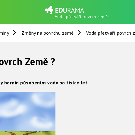
Voda přetváří povrch země
rniny
Změny na povrchu země
Voda přetváří povrch
povrch Země ?
ny hornin působením vody po tisíce let.