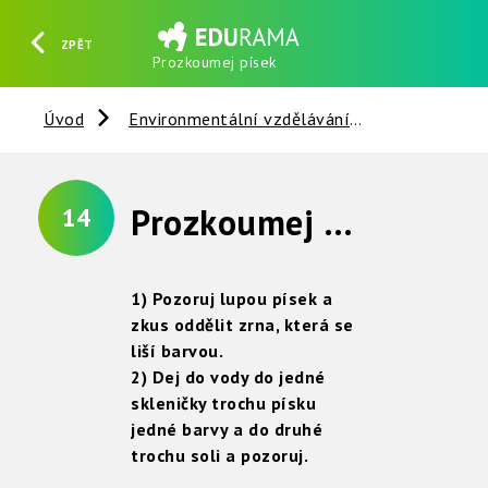
ZPĚT
Prozkoumej písek
HLEDAT
REGISTROVAT
PŘIHLÁSIT SE
Úvod
Environmentální vzdělávání
Nerosty, ho
Prozkoumej písek
14
1) Pozoruj lupou písek a
zkus oddělit zrna, která se
liší barvou.
2) Dej do vody do jedné
skleničky trochu písku
jedné barvy a do druhé
trochu soli a pozoruj.