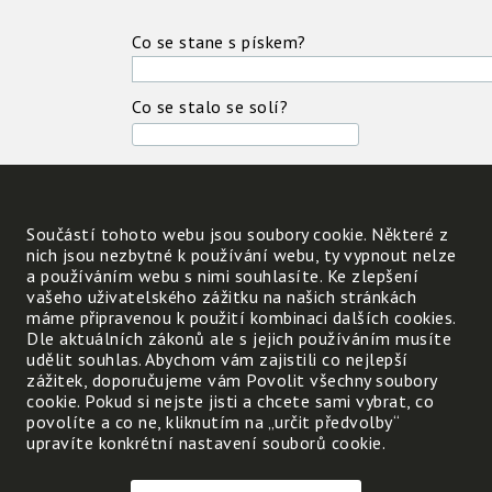
Co se stane s pískem?
Co se stalo se solí?
Co se stane s pískem a co
se solí, když se naopak
Součástí tohoto webu jsou soubory cookie. Některé z
voda odpaří? Popiš a
nich jsou nezbytné k používání webu, ty vypnout nelze
a používáním webu s nimi souhlasíte. Ke zlepšení
pozoruj lupou.
vašeho uživatelského zážitku na našich stránkách
Suchý písek
máme připravenou k použití kombinaci dalších cookies.
Dle aktuálních zákonů ale s jejich používáním musíte
udělit souhlas. Abychom vám zajistili co nejlepší
zážitek, doporučujeme vám Povolit všechny soubory
Suchá sůl
cookie. Pokud si nejste jisti a chcete sami vybrat, co
povolíte a co ne, kliknutím na „určit předvolby“
Co se musí udělat, když
upravíte konkrétní nastavení souborů cookie.
chceš z písku něco