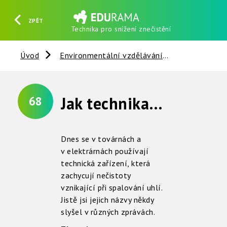
ZPĚT
Technika pro snížení znečistění
HLEDAT
REGISTROVAT
PŘIHLÁSIT SE
Úvod
Environmentální vzdělávání
Nerosty, ho
Jak technika snižuje znečištění ovzduší ?
68
Dnes se v továrnách a
v elektrárnách používají
technická zařízení, která
zachycují nečistoty
vznikající při spalování uhlí.
Jistě jsi jejich názvy někdy
slyšel v různých zprávách.