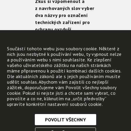
Zkus si vzpomenout a
z navrhovaných slov vyber
dva názvy pro označení
technických zařízení pro
ochranu ovzduší.
Tato dvě slova označ:
Součástí tohoto webu jsou soubory cookie. Některé z
nich jsou nezbytné k používání webu, ty vypnout nelze
Odkysličovací zařízení
Odlučovač popílku
Od
a používáním webu s nimi souhlasíte. Ke zlepšení
vašeho uživatelského zážitku na našich stránkách
Izolátor látek
máme připravenou k použití kombinaci dalších cookies.
Dle aktuálních zákonů ale s jejich používáním musíte
udělit souhlas. Abychom vám zajistili co nejlepší
zážitek, doporučujeme vám Povolit všechny soubory
Porovnej se svými
cookie. Pokud si nejste jisti a chcete sami vybrat, co
povolíte a co ne, kliknutím na „určit předvolby“
kamarády.
upravíte konkrétní nastavení souborů cookie.
Proč je důležité tato
zařízení budovat?
POVOLIT VŠECHNY
Nezbytně nutné cookies