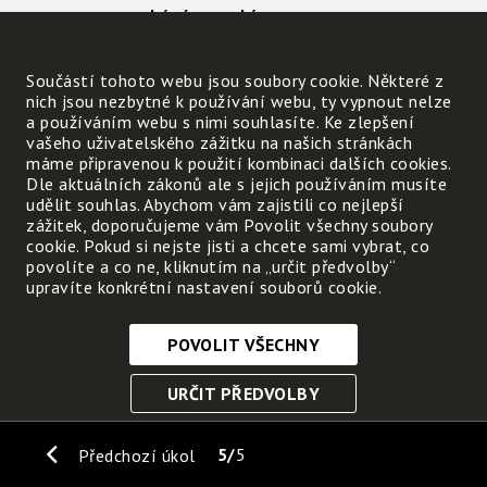
zabývá zemským
povrchem.
Součástí tohoto webu jsou soubory cookie. Některé z
nich jsou nezbytné k používání webu, ty vypnout nelze
1. Zmenšený model planety Země:
a používáním webu s nimi souhlasíte. Ke zlepšení
vašeho uživatelského zážitku na našich stránkách
2. V pořadí 3. planeta sluneční soustavy:
máme připravenou k použití kombinaci dalších cookies.
3. Přístroj, kterým určujeme světové strany
Dle aktuálních zákonů ale s jejich používáním musíte
4. Slovo souznačné pro vesmírná tělesa (Me
udělit souhlas. Abychom vám zajistili co nejlepší
zážitek, doporučujeme vám Povolit všechny soubory
5. Nejdelší rovnoběžka na planetě Zemi:
cookie. Pokud si nejste jisti a chcete sami vybrat, co
6. Věda zabývající se počasím a jeho předp
povolíte a co ne, kliknutím na „určit předvolby“
7. Velmi rychlý pohyb vzduchu, který dokáže 
upravíte konkrétní nastavení souborů cookie.
8. Nejúrodnější tmavá půda, bohatá na živin
POVOLIT VŠECHNY
Nezbytně nutné cookies
URČIT PŘEDVOLBY
Tyto soubory cookie jsou nezbytné, abyste se mohli
pohybovat po webových stránkách a využívat jejich
ULOŽIT NEZBYTNÉ
funkce. Bez těchto cookies by webové stránky
5
5
Předchozí úkol
nefungovali, proto je nelze vypnout.