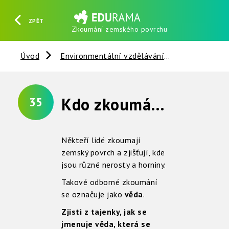
ZPĚT
Zkoumání zemského povrchu
HLEDAT
REGISTROVAT
PŘIHLÁSIT SE
Úvod
Environmentální vzdělávání
Nerosty, ho
Kdo zkoumá zemský povrch ?
35
Někteří lidé zkoumají
zemský povrch a zjišťují, kde
jsou různé nerosty a horniny.
Takové odborné zkoumání
se označuje jako
věda
.
Zjisti z tajenky, jak se
jmenuje věda, která se