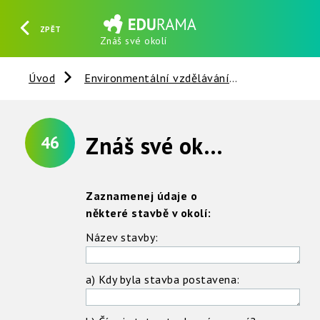
ZPĚT
Znáš své okolí
HLEDAT
REGISTROVAT
PŘIHLÁSIT SE
Úvod
Environmentální vzdělávání
Nerosty, ho
Znáš své okolí ?
46
Zaznamenej údaje o
některé stavbě v okolí:
Název stavby:
a) Kdy byla stavba postavena: