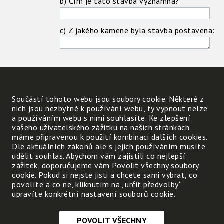
b) Čím je tato stavba významná?
c) Z jakého kamene byla stavba postavena:
d) Zjisti, zda se na tuto stavbu neváže nějaká
Součástí tohoto webu jsou soubory cookie. Některé z
nich jsou nezbytné k používání webu, ty vypnout nelze
a používáním webu s nimi souhlasíte. Ke zlepšení
Pokud ano, napiš její název:
vašeho uživatelského zážitku na našich stránkách
máme připravenou k použití kombinaci dalších cookies.
Dle aktuálních zákonů ale s jejich používáním musíte
udělit souhlas. Abychom vám zajistili co nejlepší
zážitek, doporučujeme vám Povolit všechny soubory
cookie. Pokud si nejste jisti a chcete sami vybrat, co
Namaluj obrázek této
povolíte a co ne, kliknutím na „určit předvolby“
stavby nebo vlož její
upravíte konkrétní nastavení souborů cookie.
fotografii.
Nahrát
POVOLIT VŠECHNY