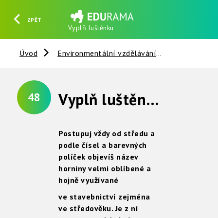
ZPĚT
Vyplň luštěnku
HLEDAT
REGISTROVAT
PŘIHLÁSIT SE
Úvod
Environmentální vzdělávání
Nerosty, ho
Vyplň luštěnku
48
Postupuj vždy od středu a
podle čísel a barevných
políček objevíš název
horniny velmi oblíbené a
hojně využívané
ve stavebnictví zejména
ve středověku.
Je z ní