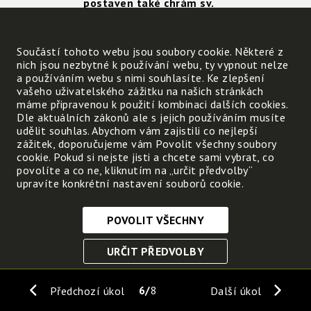
postaven také chrám sv.
Víta v Praze.
Součástí tohoto webu jsou soubory cookie. Některé z
nich jsou nezbytné k používání webu, ty vypnout nelze
Pták, hnízdící na komínech, na zimu odlétají
a používáním webu s nimi souhlasíte. Ke zlepšení
Slovo nadřazené k…pšenice, ječmen, žito, o
vašeho uživatelského zážitku na našich stránkách
Chráněná kočkovitá šelma, vyskytující se 
máme připravenou k použití kombinaci dalších cookies.
Dle aktuálních zákonů ale s jejich používáním musíte
Plod růže šípkové :
udělit souhlas. Abychom vám zajistili co nejlepší
Dříve 9. planeta Sluneční soustavy, dnes z
zážitek, doporučujeme vám Povolit všechny soubory
cookie. Pokud si nejste jisti a chcete sami vybrat, co
Hmyz známý z knížky Ferdy Mravence, jehož 
povolíte a co ne, kliknutím na „určit předvolby“
Živočišný škůdce, jež slouží jako potrava p
upravíte konkrétní nastavení souborů cookie.
Rostlina v okolí rybníků, jejímu květenství
Výsledek je
POVOLIT VŠECHNY
Nezbytně nutné cookies
URČIT PŘEDVOLBY
Tyto soubory cookie jsou nezbytné, abyste se mohli
pohybovat po webových stránkách a využívat jejich
ULOŽIT NEZBYTNÉ
funkce. Bez těchto cookies by webové stránky
6
8
Předchozí úkol
Další úkol
nefungovali, proto je nelze vypnout.