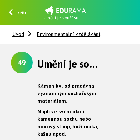
ZPĚT
Umění je součástí
HLEDAT
REGISTROVAT
PŘIHLÁSIT SE
Úvod
Environmentální vzdělávání
Nerosty, ho
Umění je součástí našeho prostředí
49
Kámen byl od pradávna
významným sochařským
materiálem.
Najdi ve svém okolí
kamennou sochu nebo
morový sloup, boží muka,
kašnu apod.