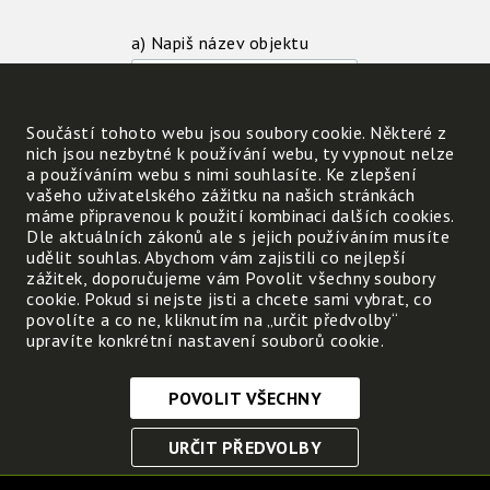
a) Napiš název objektu
b) Zjisti, z jakého je kamene
Součástí tohoto webu jsou soubory cookie. Některé z
nich jsou nezbytné k používání webu, ty vypnout nelze
c) Jak je starý a jakou má historii?
a používáním webu s nimi souhlasíte. Ke zlepšení
vašeho uživatelského zážitku na našich stránkách
máme připravenou k použití kombinaci dalších cookies.
d) Kdo je autorem?
Dle aktuálních zákonů ale s jejich používáním musíte
udělit souhlas. Abychom vám zajistili co nejlepší
zážitek, doporučujeme vám Povolit všechny soubory
cookie. Pokud si nejste jisti a chcete sami vybrat, co
povolíte a co ne, kliknutím na „určit předvolby“
e) Pořiď a vlož fotografii
upravíte konkrétní nastavení souborů cookie.
nebo nakresli obrázek.
Nahrát
POVOLIT VŠECHNY
Nezbytně nutné cookies
URČIT PŘEDVOLBY
Tyto soubory cookie jsou nezbytné, abyste se mohli
pohybovat po webových stránkách a využívat jejich