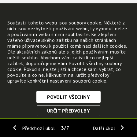
Jezdí se tam na lyže:
Kapalina nerozpouštějící se ve vodě:
Součástí tohoto webu jsou soubory cookie. Některé z
Opak hrbolatý:
nich jsou nezbytné k používání webu, ty vypnout nelze
Opak slova vaše:
a používáním webu s nimi souhlasíte. Ke zlepšení
Jiné slovo pro zprávy:
vašeho uživatelského zážitku na našich stránkách
máme připravenou k použití kombinaci dalších cookies.
Menší číslice než jedna:
Dle aktuálních zákonů ale s jejich používáním musíte
Jiné slovo místo pak:
udělit souhlas. Abychom vám zajistili co nejlepší
zážitek, doporučujeme vám Povolit všechny soubory
cookie. Pokud si nejste jisti a chcete sami vybrat, co
povolíte a co ne, kliknutím na „určit předvolby“
Pevné části zemského
upravíte konkrétní nastavení souborů cookie.
povrchu z více nerostů jsou
.
POVOLIT VŠECHNY
Nezbytně nutné cookies
URČIT PŘEDVOLBY
Tyto soubory cookie jsou nezbytné, abyste se mohli
pohybovat po webových stránkách a využívat jejich
ULOŽIT NEZBYTNÉ
funkce. Bez těchto cookies by webové stránky
3
7
Předchozí úkol
Další úkol
nefungovali, proto je nelze vypnout.