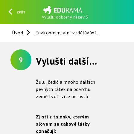
ZPĚT
Vylušti odborný název 3
HLEDAT
REGISTROVAT
PŘIHLÁSIT SE
Úvod
Environmentální vzdělávání
Nerosty, ho
Vylušti další odborný název
9
Žulu, čedič a mnoho dalších
pevných látek na povrchu
země tvoří více nerostů.
Zjisti z tajenky, kterým
slovem se takové látky
označují: