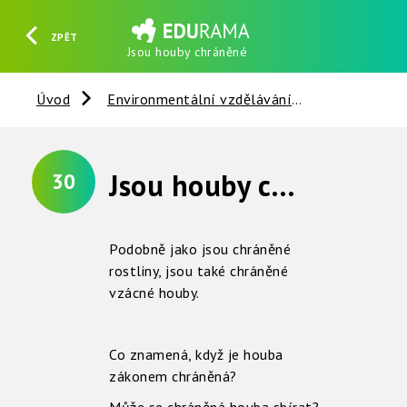
ZPĚT
Jsou houby chráněné
HLEDAT
REGISTROVAT
PŘIHLÁSIT SE
Úvod
Environmentální vzdělávání
Houby a bak
Jsou houby chráněné ?
30
Podobně jako jsou chráněné
rostliny, jsou také chráněné
vzácné houby.
Co znamená, když je houba
zákonem chráněná?