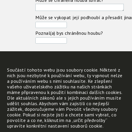
Může se chráněná houba sbírat?
Může se vykopat její podhoubí a přesadit jin
Poznal(a) bys chráněnou houbu?
Chráněných hub je u nás
téměř 50 druhů a málokdo
Součástí tohoto webu jsou soubory cookie. Některé z
je zná.
nich jsou nezbytné k používání webu, ty vypnout nelze
a používáním webu s nimi souhlasíte. Ke zlepšení
Jak se proto máš chovat,
vašeho uživatelského zážitku na našich stránkách
když sbíráš houby? Uveď 2
máme připravenou k použití kombinaci dalších cookies.
zásady – jednu důležitou pro
Dle aktuálních zákonů ale s jejich používáním musíte
tebe a druhou pro
udělit souhlas. Abychom vám zajistili co nejlepší
zážitek, doporučujeme vám Povolit všechny soubory
rozmanitost v přírodě:
cookie. Pokud si nejste jisti a chcete sami vybrat, co
povolíte a co ne, kliknutím na „určit předvolby“
1.
upravíte konkrétní nastavení souborů cookie.