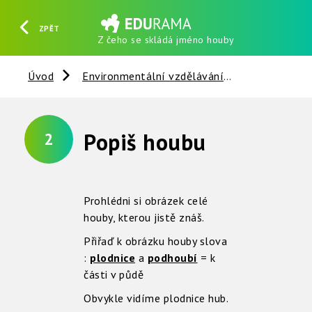
ZPĚT
Z čeho se skládá jméno houby
HLEDAT
REGISTROVAT
PŘIHLÁSIT SE
Úvod
Environmentální vzdělávání
Houby a bak
Popiš houbu
2
Prohlédni si obrázek celé
houby, kterou jistě znáš.
Přiřaď k obrázku houby slova
:
plodnice
a
podhoubí
= k
části v půdě
Obvykle vidíme plodnice hub.