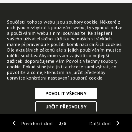
Hlavní část houby je však
v půdě
. Tam se houba živí
Součástí tohoto webu jsou soubory cookie. Některé z
nich jsou nezbytné k používání webu, ty vypnout nelze
– přijímá svou potravu
a používáním webu s nimi souhlasíte. Ke zlepšení
z organických látek
z půdy.
vašeho uživatelského zážitku na našich stránkách
máme připravenou k použití kombinaci dalších cookies.
Dle aktuálních zákonů ale s jejich používáním musíte
udělit souhlas. Abychom vám zajistili co nejlepší
zážitek, doporučujeme vám Povolit všechny soubory
cookie. Pokud si nejste jisti a chcete sami vybrat, co
povolíte a co ne, kliknutím na „určit předvolby“
upravíte konkrétní nastavení souborů cookie.
POVOLIT VŠECHNY
Nezbytně nutné cookies
URČIT PŘEDVOLBY
Tyto soubory cookie jsou nezbytné, abyste se mohli
pohybovat po webových stránkách a využívat jejich
ULOŽIT NEZBYTNÉ
funkce. Bez těchto cookies by webové stránky
2
8
Předchozí úkol
Další úkol
nefungovali, proto je nelze vypnout.