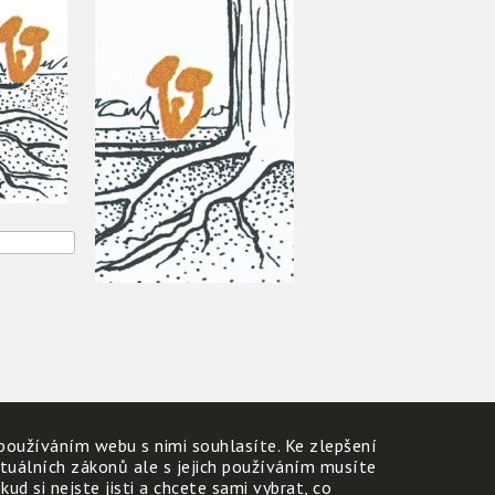
používáním webu s nimi souhlasíte. Ke zlepšení
ktuálních zákonů ale s jejich používáním musíte
d si nejste jisti a chcete sami vybrat, co