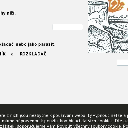
chy
ničí.
ladač, nebo jako parazit.
NÍK
a
ROZKLADAČ
ré z nich jsou nezbytné k používání webu, ty vypnout nelze a 
h máme připravenou k použití kombinaci dalších cookies. Dle a
 zážitek, doporučujeme vám Povolit všechny soubory cookie. Poku