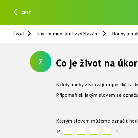
ZPĚT
Úvod
Environmentální vzdělávání
Houby a bak
Co je život na úko
7
Někdy houby získávají organické látk
Připomeň si, jakým slovem se označuje
Kterým slovem můžeme označit houbu
P
i
t