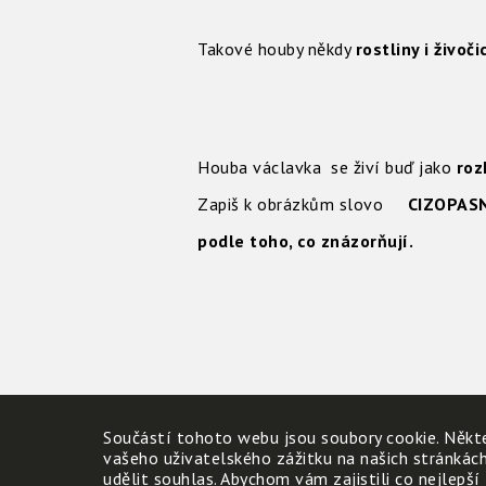
Takové houby někdy
rostliny i živoči
Houba václavka se živí buď jako
rozk
Zapiš k obrázkům slovo
CIZOPAS
podle toho, co znázorňují.
Součástí tohoto webu jsou soubory cookie. Někte
vašeho uživatelského zážitku na našich stránkác
udělit souhlas. Abychom vám zajistili co nejlepší