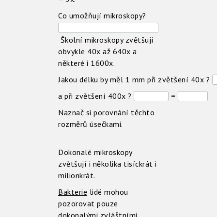
Co umožňují mikroskopy?
Školní mikroskopy zvětšují
obvykle 40x až 640x a
některé i 1600x.
Jakou délku by měl 1 mm při zvětšení 40x ?
a při zvětšení 400x ?
=
Naznač si porovnání těchto
rozměrů úsečkami.
Dokonalé mikroskopy
zvětšují i několika tisíckrát i
milionkrát.
Bakterie
lidé mohou
pozorovat pouze
dokonalými zvláštními