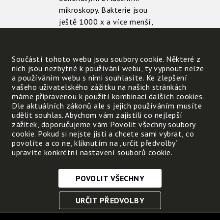
mikroskopy. Bakterie jsou
ještě 1000 x a více menší,
než 1 mm. Jsou tak
nepředstavitelně malé, že
do objemu 1 ml by se jich
Součástí tohoto webu jsou soubory cookie. Některé z
nich jsou nezbytné k používání webu, ty vypnout nelze
vešlo několik milionů. Najdi
a používáním webu s nimi souhlasíte. Ke zlepšení
si na odměrné nádobě
vašeho uživatelského zážitku na našich stránkách
značku pro objem 1 ml.
máme připravenou k použití kombinaci dalších cookies.
Dle aktuálních zákonů ale s jejich používáním musíte
Kolik ml se vejde do
udělit souhlas. Abychom vám zajistili co nejlepší
jednoho litru?
zážitek, doporučujeme vám Povolit všechny soubory
cookie. Pokud si nejste jisti a chcete sami vybrat, co
povolíte a co ne, kliknutím na „určit předvolby“
Říká se, že bakterie jsou
upravíte konkrétní nastavení souborů cookie.
všudypřítomné. Co si pod
tím představuješ?
POVOLIT VŠECHNY
Nezbytně nutné cookies
URČIT PŘEDVOLBY
Tyto soubory cookie jsou nezbytné, abyste se mohli
pohybovat po webových stránkách a využívat jejich