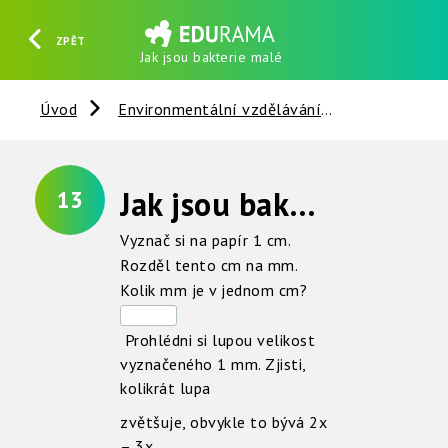
ZPĚT
Jak jsou bakterie malé
HLEDAT
REGISTROVAT
PŘIHLÁSIT SE
Úvod
Environmentální vzdělávání
Houby a bak
Jak jsou bakterie malé ?
13
Vyznač si na papír 1 cm.
Rozděl tento cm na mm.
Kolik mm je v jednom cm?
Prohlédni si lupou velikost
vyznačeného 1 mm. Zjisti,
kolikrát lupa
zvětšuje, obvykle to bývá 2x
– 3x.