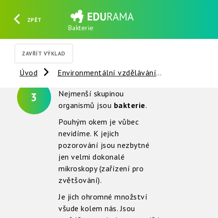
ZPĚT
Bakterie
HLEDAT
REGISTROVAT
PŘIHLÁSIT SE
ZAVŘÍT VÝKLAD
Úvod
Environmentální vzdělávání
Houby a bak
Nejmenší skupinou
3
organismů jsou
bakterie
.
Pouhým okem je vůbec
nevidíme. K jejich
pozorování jsou nezbytné
jen velmi dokonalé
mikroskopy (zařízení pro
zvětšování).
Je jich ohromné množství
všude kolem nás. Jsou