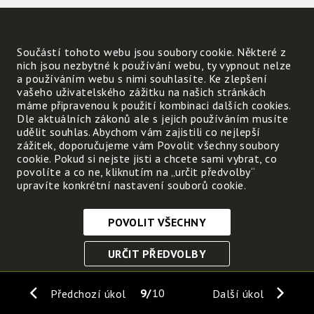
Součástí tohoto webu jsou soubory cookie. Některé z
nich jsou nezbytné k používání webu, ty vypnout nelze
a používáním webu s nimi souhlasíte. Ke zlepšení
vašeho uživatelského zážitku na našich stránkách
máme připravenou k použití kombinaci dalších cookies.
Dle aktuálních zákonů ale s jejich používáním musíte
udělit souhlas. Abychom vám zajistili co nejlepší
zážitek, doporučujeme vám Povolit všechny soubory
cookie. Pokud si nejste jisti a chcete sami vybrat, co
povolíte a co ne, kliknutím na „určit předvolby“
upravíte konkrétní nastavení souborů cookie.
POVOLIT VŠECHNY
Nezbytně nutné cookies
URČIT PŘEDVOLBY
Tyto soubory cookie jsou nezbytné, abyste se mohli
pohybovat po webových stránkách a využívat jejich
ULOŽIT NEZBYTNÉ
funkce. Bez těchto cookies by webové stránky
9
10
Předchozí úkol
Další úkol
nefungovali, proto je nelze vypnout.