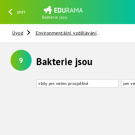
ZPĚT
Bakterie jsou
HLEDAT
REGISTROVAT
PŘIHLÁSIT SE
Úvod
Environmentální vzdělávání
Houby a bak
Bakterie jsou
9
vždy jen velmi prospěšné
jen v