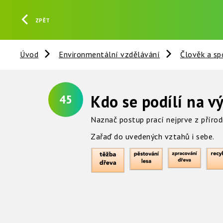
ZPĚT
Úvod
Environmentální vzdělávání
Člověk a sp
Kdo se podílí na v
45
Naznač postup prací nejprve z přírod
Zařaď do uvedených vztahů i sebe.