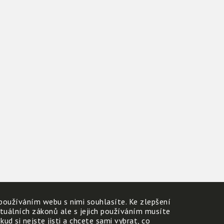
používáním webu s nimi souhlasíte. Ke zlepšení
ktuálních zákonů ale s jejich používáním musíte
d si nejste jisti a chcete sami vybrat, co