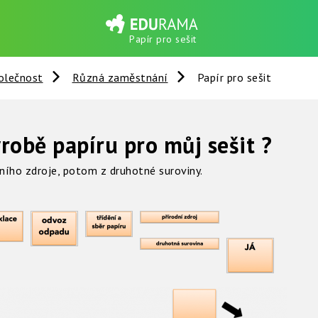
Papír pro sešit
olečnost
Různá zaměstnání
Papír pro sešit
ýrobě papíru pro můj sešit ?
ního zdroje, potom z druhotné suroviny.