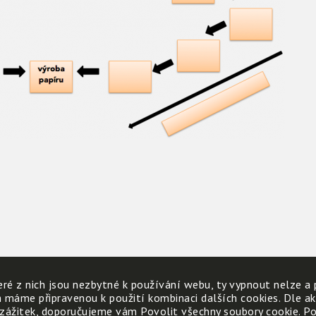
ré z nich jsou nezbytné k používání webu, ty vypnout nelze a 
h máme připravenou k použití kombinaci dalších cookies. Dle a
 zážitek, doporučujeme vám Povolit všechny soubory cookie. Poku