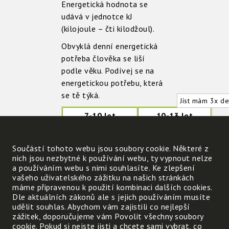
Energetická hodnota se
udává v jednotce kJ
(kilojoule – čti kilodžoul).
Obvyklá denní energetická
potřeba člověka se liší
podle věku. Podívej se na
energetickou potřebu, která
se tě týká.
Jíst mám 3x de
7-10 let
10-13 let
7100-7900 kJ
8500-9400 kJ
Součástí tohoto webu jsou soubory cookie. Některé z
nich jsou nezbytné k používání webu, ty vypnout nelze
a používáním webu s nimi souhlasíte. Ke zlepšení
Vyber a označ, kdy
vašeho uživatelského zážitku na našich stránkách
máme připravenou k použití kombinaci dalších cookies.
potřebuješ více jídla?
Dle aktuálních zákonů ale s jejich používáním musíte
udělit souhlas. Abychom vám zajistili co nejlepší
když sedím u počítače
když pomáhám na zahr
zážitek, doporučujeme vám Povolit všechny soubory
cookie. Pokud si nejste jisti a chcete sami vybrat, co