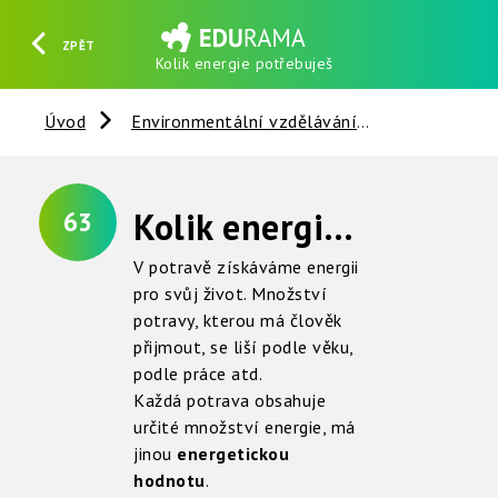
ZPĚT
Kolik energie potřebuješ
HLEDAT
REGISTROVAT
PŘIHLÁSIT SE
Úvod
Environmentální vzdělávání
Člověk a sp
Kolik energie potřebuješ ?
63
V potravě získáváme energii
pro svůj život. Množství
potravy, kterou má člověk
přijmout, se liší podle věku,
podle práce atd.
Každá potrava obsahuje
určité množství energie, má
jinou
energetickou
hodnotu
.