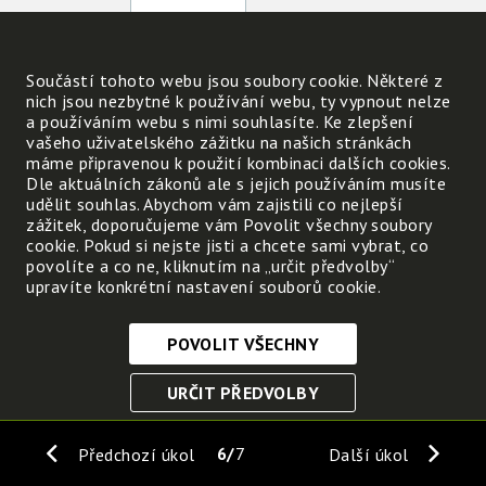
Kolik tříd je ve škole?
Součástí tohoto webu jsou soubory cookie. Některé z
Jaké je okolí vaší školy?
nich jsou nezbytné k používání webu, ty vypnout nelze
a používáním webu s nimi souhlasíte. Ke zlepšení
vašeho uživatelského zážitku na našich stránkách
Vlož fotografii školy a jejího
máme připravenou k použití kombinaci dalších cookies.
okolí:
Dle aktuálních zákonů ale s jejich používáním musíte
udělit souhlas. Abychom vám zajistili co nejlepší
Nahrát
zážitek, doporučujeme vám Povolit všechny soubory
cookie. Pokud si nejste jisti a chcete sami vybrat, co
povolíte a co ne, kliknutím na „určit předvolby“
upravíte konkrétní nastavení souborů cookie.
POVOLIT VŠECHNY
Nezbytně nutné cookies
URČIT PŘEDVOLBY
Tyto soubory cookie jsou nezbytné, abyste se mohli
pohybovat po webových stránkách a využívat jejich
ULOŽIT NEZBYTNÉ
funkce. Bez těchto cookies by webové stránky
6
7
Předchozí úkol
Další úkol
nefungovali, proto je nelze vypnout.