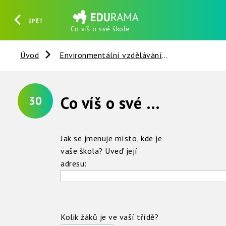
ZPĚT
Co víš o své škole
HLEDAT
REGISTROVAT
PŘIHLÁSIT SE
Úvod
Environmentální vzdělávání
Člověk a sp
Co víš o své škole ?
30
Jak se jmenuje místo, kde je
vaše škola? Uveď její
adresu:
Kolik žáků je ve vaší třídě?