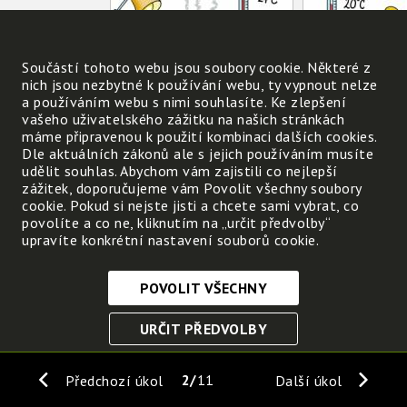
Součástí tohoto webu jsou soubory cookie. Některé z
nich jsou nezbytné k používání webu, ty vypnout nelze
a používáním webu s nimi souhlasíte. Ke zlepšení
vašeho uživatelského zážitku na našich stránkách
máme připravenou k použití kombinaci dalších cookies.
Dle aktuálních zákonů ale s jejich používáním musíte
udělit souhlas. Abychom vám zajistili co nejlepší
zážitek, doporučujeme vám Povolit všechny soubory
cookie. Pokud si nejste jisti a chcete sami vybrat, co
povolíte a co ne, kliknutím na „určit předvolby“
upravíte konkrétní nastavení souborů cookie.
POVOLIT VŠECHNY
Nezbytně nutné cookies
URČIT PŘEDVOLBY
Tyto soubory cookie jsou nezbytné, abyste se mohli
pohybovat po webových stránkách a využívat jejich
ULOŽIT NEZBYTNÉ
funkce. Bez těchto cookies by webové stránky
2
11
Předchozí úkol
Další úkol
nefungovali, proto je nelze vypnout.