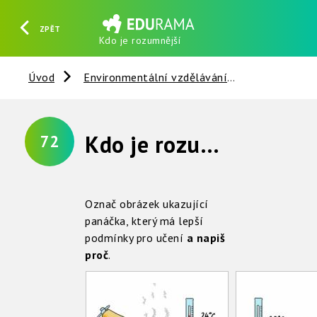
ZPĚT
Kdo je rozumnější
HLEDAT
REGISTROVAT
PŘIHLÁSIT SE
Úvod
Environmentální vzdělávání
Člověk a sp
Kdo je rozumnější ?
72
Označ obrázek ukazující
panáčka, který má lepší
podmínky pro učení
a napiš
proč
.