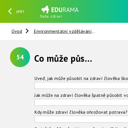
ZPĚT
Naše zdraví
HLEDAT
REGISTROVAT
PŘIHLÁSIT SE
Úvod
Environmentální vzdělávání
Člověk a sp
Co může působit na naše zdraví ?
54
Uveď, jak může působit na zdraví člověka ško
Jak může na zdraví člověka špatně působit v
Kdy může zdraví člověka ohrožovat potrava?