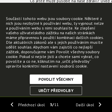
Co ještě může působit na naše zdraví? Uveď 
Součástí tohoto webu jsou soubory cookie. Některé z
nich jsou nezbytné k používání webu, ty vypnout nelze
a používáním webu s nimi souhlasíte. Ke zlepšení
vašeho uživatelského zážitku na našich stránkách
máme připravenou k použití kombinaci dalších cookies.
Dle aktuálních zákonů ale s jejich používáním musíte
udělit souhlas. Abychom vám zajistili co nejlepší
zážitek, doporučujeme vám Povolit všechny soubory
cookie. Pokud si nejste jisti a chcete sami vybrat, co
povolíte a co ne, kliknutím na „určit předvolby“
upravíte konkrétní nastavení souborů cookie.
POVOLIT VŠECHNY
Nezbytně nutné cookies
URČIT PŘEDVOLBY
Tyto soubory cookie jsou nezbytné, abyste se mohli
pohybovat po webových stránkách a využívat jejich
ULOŽIT NEZBYTNÉ
funkce. Bez těchto cookies by webové stránky
3
11
Předchozí úkol
Další úkol
nefungovali, proto je nelze vypnout.