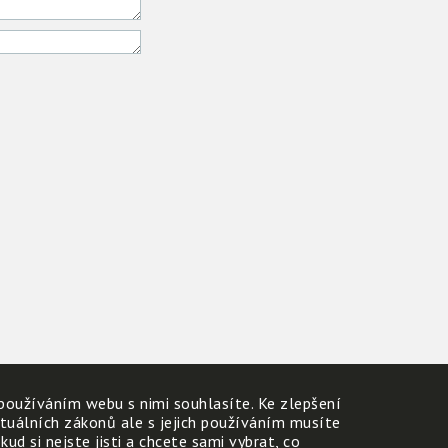
používáním webu s nimi souhlasíte. Ke zlepšení
ktuálních zákonů ale s jejich používáním musíte
d si nejste jisti a chcete sami vybrat, co