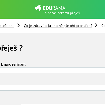
Co občas někomu přeješ
olečnost
Co je zdraví a jak na ně působí prostředí
C
řeješ ?
í k narozeninám.