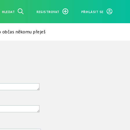
HLEDAT
REGISTROVAT
PŘIHLÁSIT SE
o občas někomu přeješ