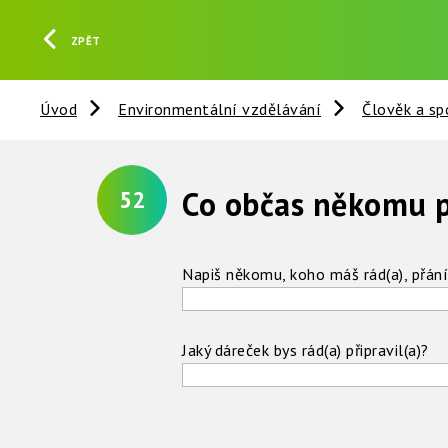
ZPĚT
Úvod
Environmentální vzdělávání
Člověk a sp
Co občas někomu p
52
Napiš někomu, koho máš rád(a), přán
Jaký dáreček bys rád(a) připravil(a)?