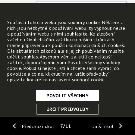
Součástí tohoto webu jsou soubory cookie. Některé z
Pobyt v prostředí s lesy se
nich jsou nezbytné k používání webu, ty vypnout nelze
využívá i k léčení různých
a používáním webu s nimi souhlasíte. Ke zlepšení
nemocí.
vašeho uživatelského zážitku na našich stránkách
máme připravenou k použití kombinaci dalších cookies.
Odhadni, kterých nemocí se to asi hlavně týk
Dle aktuálních zákonů ale s jejich používáním musíte
udělit souhlas. Abychom vám zajistili co nejlepší
zážitek, doporučujeme vám Povolit všechny soubory
cookie. Pokud si nejste jisti a chcete sami vybrat, co
povolíte a co ne, kliknutím na „určit předvolby“
upravíte konkrétní nastavení souborů cookie.
POVOLIT VŠECHNY
Nezbytně nutné cookies
URČIT PŘEDVOLBY
Tyto soubory cookie jsou nezbytné, abyste se mohli
pohybovat po webových stránkách a využívat jejich
ULOŽIT NEZBYTNÉ
funkce. Bez těchto cookies by webové stránky
7
11
Předchozí úkol
Další úkol
nefungovali, proto je nelze vypnout.