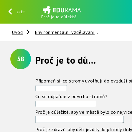
ZPĚT
Proč je to důležité
HLEDAT
REGISTROVAT
PŘIHLÁSIT SE
Úvod
Environmentální vzdělávání
Člověk a sp
Proč je to důležité
?
58
Připomeň si, co stromy uvolňují do ovzduší p
Co se odpařuje z povrchu stromů?
Proč je důležité, aby ve městě bylo co nejví
Proč je zdravé, aby děti jezdily do přírody i 