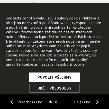
keře nebo stromy, které jsou
u ní nejblíže.
Součástí tohoto webu jsou soubory cookie. Některé z
nich jsou nezbytné k používání webu, ty vypnout nelze
a používáním webu s nimi souhlasíte. Ke zlepšení
vašeho uživatelského zážitku na našich stránkách
Udělej fotografii z tohoto
máme připravenou k použití kombinaci dalších cookies.
místa (pokud možno
Dle aktuálních zákonů ale s jejich používáním musíte
s lavičkou) a
vlož ji sem
.
udělit souhlas. Abychom vám zajistili co nejlepší
zážitek, doporučujeme vám Povolit všechny soubory
cookie. Pokud si nejste jisti a chcete sami vybrat, co
Nahrát
povolíte a co ne, kliknutím na „určit předvolby“
upravíte konkrétní nastavení souborů cookie.
POVOLIT VŠECHNY
Nezbytně nutné cookies
URČIT PŘEDVOLBY
Tyto soubory cookie jsou nezbytné, abyste se mohli
pohybovat po webových stránkách a využívat jejich
ULOŽIT NEZBYTNÉ
funkce. Bez těchto cookies by webové stránky
4
10
Předchozí úkol
Další úkol
nefungovali, proto je nelze vypnout.