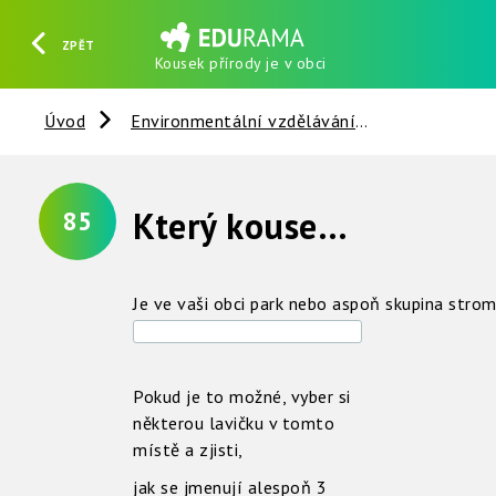
ZPĚT
Kousek přírody je v obci
HLEDAT
REGISTROVAT
PŘIHLÁSIT SE
Úvod
Environmentální vzdělávání
Člověk a sp
Který kousek přírody je ve vaší obci ?
85
Je ve vaši obci park nebo aspoň skupina stro
Pokud je to možné, vyber si
některou lavičku v tomto
místě a zjisti,
jak se jmenují alespoň 3