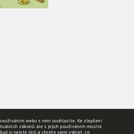
používáním webu s nimi souhlasíte. Ke zlepšení
ktuálních zákonů ale s jejich používáním musíte
d si nejste jisti a chcete sami vybrat, co