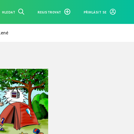
HLEDAT
REGISTROVAT
PŘIHLÁSIT SE
lené