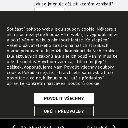
Jak se jmenuje děj, při kterém vznikají?
Vznikají ve dne nebo v noci? Proč?
Součástí tohoto webu jsou soubory cookie. Některé z
Doplň větu: Sluneční záření je zdrojem E - - - - 
nich jsou nezbytné k používání webu, ty vypnout nelze
a používáním webu s nimi souhlasíte. Ke zlepšení
vašeho uživatelského zážitku na našich stránkách
Odkud člověk získává organické látky?
máme připravenou k použití kombinaci dalších cookies.
Dle aktuálních zákonů ale s jejich používáním musíte
udělit souhlas. Abychom vám zajistili co nejlepší
Obsahuje lidské tělo také nějaké minerální lá
zážitek, doporučujeme vám Povolit všechny soubory
cookie. Pokud si nejste jisti a chcete sami vybrat, co
povolíte a co ne, kliknutím na „určit předvolby“
Odkud se získávají?
upravíte konkrétní nastavení souborů cookie.
Doplň větu: Sluneční záření 
POVOLIT VŠECHNY
Nezbytně nutné cookies
URČIT PŘEDVOLBY
Tyto soubory cookie jsou nezbytné, abyste se mohli
pohybovat po webových stránkách a využívat jejich
ULOŽIT NEZBYTNÉ
funkce. Bez těchto cookies by webové stránky
2
9
Předchozí úkol
Další úkol