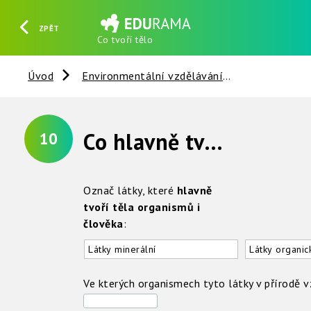
ZPĚT
Co tvoří tělo
HLEDAT
REGISTROVAT
PŘIHLÁSIT SE
Úvod
Environmentální vzdělávání
Člověk a sp
Co hlavně tvoří naše tělo ?
10
Označ látky, které
hlavně
tvoří těla organismů i
člověka
:
Látky minerální
Látky organic
Ve kterých organismech tyto látky v přírodě v