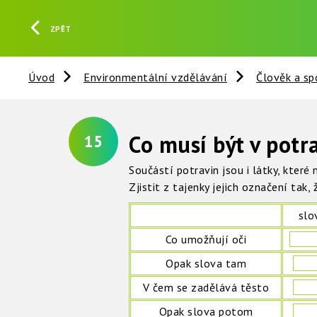
ZPĚT
Úvod
Environmentální vzdělávání
Člověk a sp
Co musí být v potr
15
Součástí potravin jsou i látky, které
Zjistit z tajenky jejich označení tak,
slo
Co umožňují oči
Opak slova tam
V čem se zadělává těsto
Opak slova potom