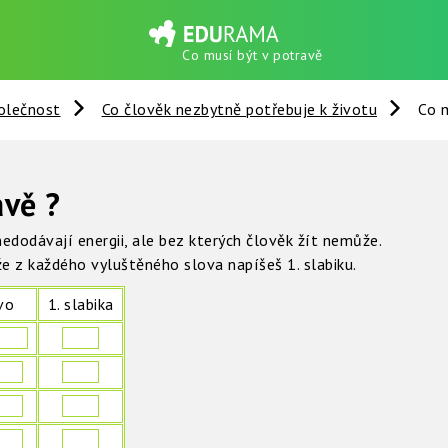
Co musí být v potravě
olečnost
Co člověk nezbytně potřebuje k životu
Co 
avě ?
 nedodávají energii, ale bez kterých člověk žít nemůže.
 že z každého vyluštěného slova napíšeš 1. slabiku.
vo
1. slabika