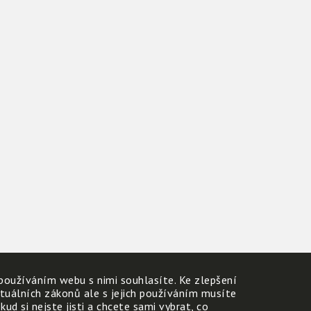
používáním webu s nimi souhlasíte. Ke zlepšení
ktuálních zákonů ale s jejich používáním musíte
d si nejste jisti a chcete sami vybrat, co