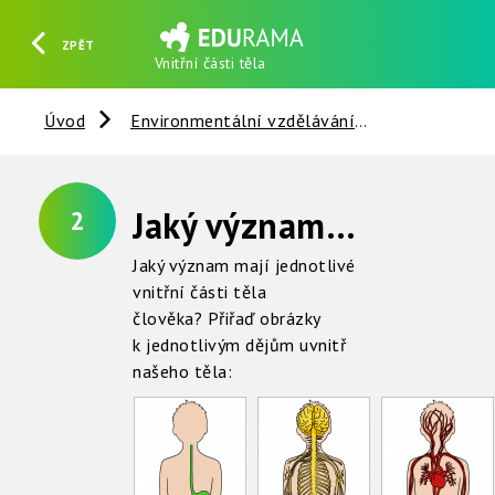
ZPĚT
Vnitřní části těla
HLEDAT
REGISTROVAT
PŘIHLÁSIT SE
Úvod
Environmentální vzdělávání
Člověk a sp
Jaký význam mají vnitřní části těla ?
2
Jaký význam mají jednotlivé
vnitřní části těla
člověka? Přiřaď obrázky
k jednotlivým dějům uvnitř
našeho těla: