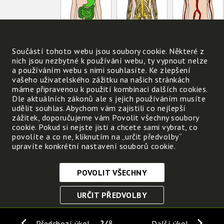
Součástí tohoto webu jsou soubory cookie. Některé z
nich jsou nezbytné k používání webu, ty vypnout nelze
a používáním webu s nimi souhlasíte. Ke zlepšení
vašeho uživatelského zážitku na našich stránkách
trávení
mozek
srdce
máme připravenou k použití kombinaci dalších cookies.
Dle aktuálních zákonů ale s jejich používáním musíte
udělit souhlas. Abychom vám zajistili co nejlepší
příjem, zpracování
dýchání – příjem
zážitek, doporučujeme vám Povolit všechny soubory
cookie. Pokud si nejste jisti a chcete sami vybrat, co
a využití potravy,
kyslíku a výdej
povolíte a co ne, kliknutím na „určit předvolby“
odstranění zbytků
oxidu uhličitého
upravíte konkrétní nastavení souborů cookie.
POVOLIT VŠECHNY
Nezbytně nutné cookies
URČIT PŘEDVOLBY
Tyto soubory cookie jsou nezbytné, abyste se mohli
pohybovat po webových stránkách a využívat jejich
ULOŽIT NEZBYTNÉ
funkce. Bez těchto cookies by webové stránky
2
8
Předchozí úkol
Další úkol