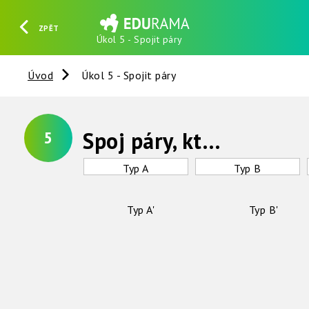
ZPĚT
Úkol 5 - Spojit páry
HLEDAT
REGISTROVAT
PŘIHLÁSIT SE
Úvod
Úkol 5 - Spojit páry
Spoj páry, které k sobě patří
5
Typ A
Typ B
Typ A'
Typ B'