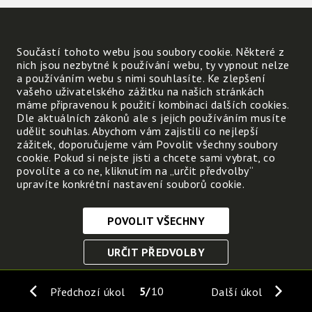
Součástí tohoto webu jsou soubory cookie. Některé z
nich jsou nezbytné k používání webu, ty vypnout nelze
a používáním webu s nimi souhlasíte. Ke zlepšení
vašeho uživatelského zážitku na našich stránkách
máme připravenou k použití kombinaci dalších cookies.
Dle aktuálních zákonů ale s jejich používáním musíte
udělit souhlas. Abychom vám zajistili co nejlepší
zážitek, doporučujeme vám Povolit všechny soubory
cookie. Pokud si nejste jisti a chcete sami vybrat, co
povolíte a co ne, kliknutím na „určit předvolby“
upravíte konkrétní nastavení souborů cookie.
POVOLIT VŠECHNY
Nezbytně nutné cookies
URČIT PŘEDVOLBY
Tyto soubory cookie jsou nezbytné, abyste se mohli
pohybovat po webových stránkách a využívat jejich
ULOŽIT NEZBYTNÉ
funkce. Bez těchto cookies by webové stránky
5
10
Předchozí úkol
Další úkol
nefungovali, proto je nelze vypnout.