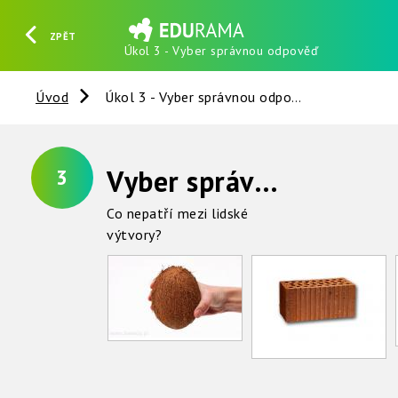
ZPĚT
Úkol 3 - Vyber správnou odpověď
HLEDAT
REGISTROVAT
PŘIHLÁSIT SE
Úvod
Úkol 3 - Vyber správnou odpověď
Vyber správnou odpověď (více správných)
3
Co nepatří mezi lidské
výtvory?