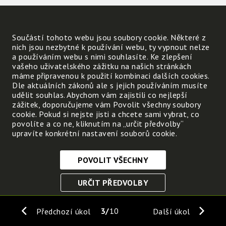
Součástí tohoto webu jsou soubory cookie. Některé z
nich jsou nezbytné k používání webu, ty vypnout nelze
a používáním webu s nimi souhlasíte. Ke zlepšení
vašeho uživatelského zážitku na našich stránkách
máme připravenou k použití kombinaci dalších cookies.
Dle aktuálních zákonů ale s jejich používáním musíte
udělit souhlas. Abychom vám zajistili co nejlepší
zážitek, doporučujeme vám Povolit všechny soubory
cookie. Pokud si nejste jisti a chcete sami vybrat, co
povolíte a co ne, kliknutím na „určit předvolby“
upravíte konkrétní nastavení souborů cookie.
POVOLIT VŠECHNY
Nezbytně nutné cookies
URČIT PŘEDVOLBY
Tyto soubory cookie jsou nezbytné, abyste se mohli
pohybovat po webových stránkách a využívat jejich
ULOŽIT NEZBYTNÉ
funkce. Bez těchto cookies by webové stránky
3
10
Předchozí úkol
Další úkol
nefungovali, proto je nelze vypnout.