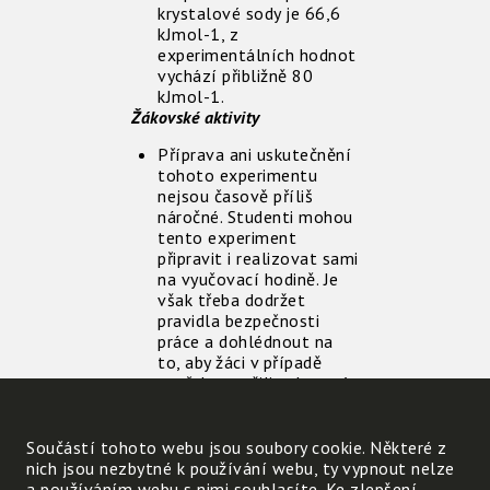
krystalové sody je 66,6
kJmol-1, z
experimentálních hodnot
vychází přibližně 80
kJmol-1.
Žákovské aktivity
Příprava ani uskutečnění
tohoto experimentu
nejsou časově příliš
náročné. Studenti mohou
tento experiment
připravit i realizovat sami
na vyučovací hodině. Je
však třeba dodržet
pravidla bezpečnosti
práce a dohlédnout na
to, aby žáci v případě
potřeby použili ochranný
oděv, rukavice a brýle.
Experiment je velmi
vhodný na rozvíjení
Součástí tohoto webu jsou soubory cookie. Některé z
manuálních dovedností
nich jsou nezbytné k používání webu, ty vypnout nelze
žáků. Je třeba, aby žáci
a používáním webu s nimi souhlasíte. Ke zlepšení