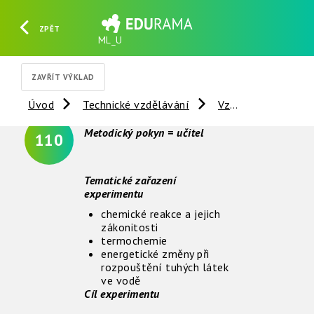
ZPĚT
ML_U
HLEDAT
REGISTROVAT
PŘIHLÁSIT SE
ZAVŘÍT VÝKLAD
Úvod
Technické vzdělávání
Vzdálené experimenty
Metodický pokyn = učitel
110
Tematické zařazení
experimentu
chemické reakce a jejich
zákonitosti
termochemie
energetické změny při
rozpouštění tuhých látek
ve vodě
Cíl experimentu