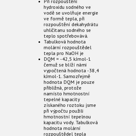
Při rozpouštění
hydroxidu sodného ve
vodě se uvolňuje energie
ve formě tepla, při
rozpouštění dekahydrátu
uhličitanu sodného se
teplo spotřebovává.
Tabulková hodnota
molární rozpouštědel
tepla pro NaOH je
DQM = -42,5 kJmol-1
čemuž se blíží námi
vypočtená hodnota -38,4
kJmol-1. Samozřejmě
hodnota DQM je pouze
přibližná, protože
namísto hmotnostní
tepelné kapacity
získaného roztoku jsme
při výpočtu použili
hmotnostní tepelnou
kapacitu vody. Tabulková
hodnota molární
rozpouštědel tepla